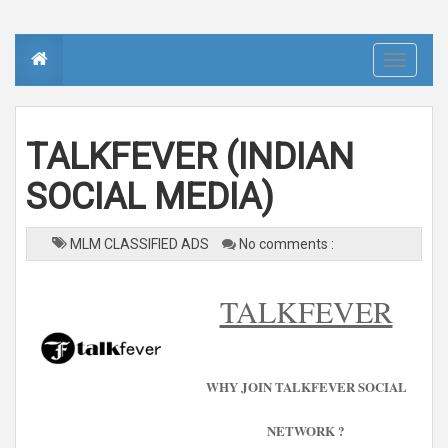
T
o
g
g
l
e
n
TALKFEVER (INDIAN
a
v
i
SOCIAL MEDIA)
g
a
t
i
o
MLM CLASSIFIED ADS
No comments :
n
TALKFEVER
WHY JOIN TALKFEVER SOCIAL
NETWORK ?