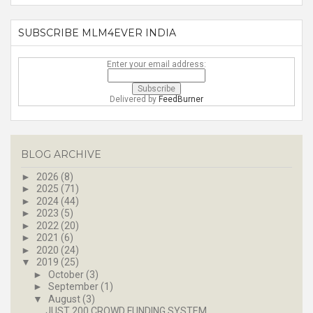
SUBSCRIBE MLM4EVER INDIA
Enter your email address:
Delivered by
FeedBurner
BLOG ARCHIVE
►
2026
(8)
►
2025
(71)
►
2024
(44)
►
2023
(5)
►
2022
(20)
►
2021
(6)
►
2020
(24)
▼
2019
(25)
►
October
(3)
►
September
(1)
▼
August
(3)
JUST 200 CROWD FUNDING SYSTEM