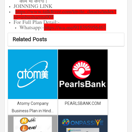
काम भी करेगा।
JOINNING LINK
https://www.talkfever.com/invite_details/index?
id=ashusharma005
For Full Plan Detail:-
Whatsapp:-
https://wa.me/918395956467
Related Posts
Atomy Company
PEARLSBANK.COM
Business Plan in Hind...