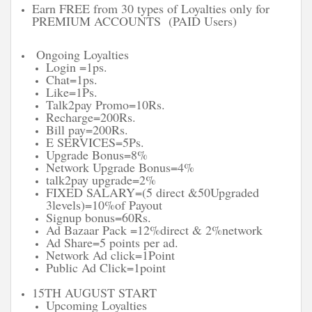
Earn FREE from 30 types of Loyalties only for
PREMIUM ACCOUNTS (PAID Users)
Ongoing Loyalties
Login =1ps.
Chat=1ps.
Like=1Ps.
Talk2pay Promo=10Rs.
Recharge=200Rs.
Bill pay=200Rs.
E SERVICES=5Ps.
Upgrade Bonus=8%
Network Upgrade Bonus=4%
talk2pay upgrade=2%
FIXED SALARY=(5 direct &50Upgraded
3levels)=10%of Payout
Signup bonus=60Rs.
Ad Bazaar Pack =12%direct & 2%network
Ad Share=5 points per ad.
Network Ad click=1Point
Public Ad Click=1point
15TH AUGUST START
Upcoming Loyalties