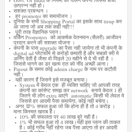
Govt. Of India के नियमों का पालन करना जिससे बाधा
उत्प्रन्न नही हो।
सशक्त प्रबन्धन ।
हर promoter का समायोजन ।
दुनिया के सभी Shopping Portal का इसके साथ tieup कर
आ जाना जो अब तक कहीं नही!!!
पूरी तरह वैज्ञानिक प्लान।
वर्किंग Promoters को आकर्षक वेतनमान (सैलरी) आजीवन
प्रदान करने की सशक्त योजना ।
कंपनी के पास upgrade का पैसा नही जायेगा तो भी कंपनी के
digital ad प्लेटफॉर्म से करोड़ो कमाती है और सबको फ़्री मे
अर्निंग देती है जैसा वो पिछ्ले 20 महीने से दे भी रही है ।
जिससे भागने का डर खत्म रात को नींद अच्छी आना।
Payout के समय कोई admin charge के नाम पर कटौती
नही।
यही कारण हैं जिसने इसे मजबूत बनाया।
System में केवल एक ही व्यक्ति चाहिए जो आपकी तरह
कंपनी का कांसेप्ट समझ कर network बनाये केवल 1 ही
जितने भी लोग extra आएंगे automatic किसी भी लेवल मे
जिससे हर आदमी पैसा कमायेगा, कोई नही बचेगा।
अगर 💯% सफल हुआ जो कि होना ही है तो 4 करोड़ ।
माना किस्मत खराब है।
10% की सफलता पर 40 लाख बुरे नही है।
1% भी सफल हुआ तो 4 लाख।यही इस प्लान की ताकत
है। कोई गरीब नहीं रहेगा जब पैसा आएगा तो हर आदमी