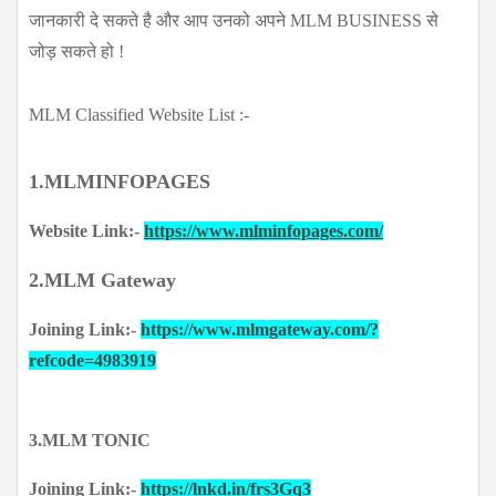
जानकारी दे सकते है और आप उनको अपने MLM BUSINESS से
जोड़ सकते हो !
MLM Classified Website List :-
1.
MLMINFOPAGES
Website Link:-
https://www.mlminfopages.com/
2.MLM Gateway
Joining Link:-
https://www.mlmgateway.com/?
refcode=4983919
3.MLM TONIC
Joining Link:-
https://lnkd.in/frs3Gq3