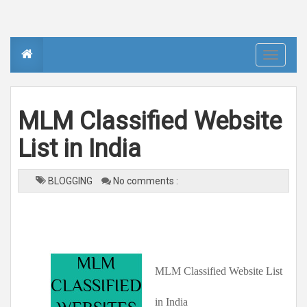
T
o
g
g
l
e
n
MLM Classified Website
a
v
i
List in India
g
a
t
i
o
BLOGGING
No comments :
n
MLM Classified Website List
in India