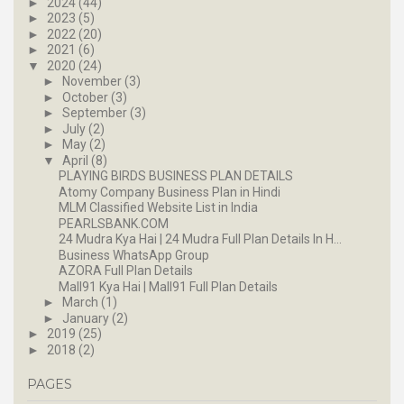
►
2024
(44)
►
2023
(5)
►
2022
(20)
►
2021
(6)
▼
2020
(24)
►
November
(3)
►
October
(3)
►
September
(3)
►
July
(2)
►
May
(2)
▼
April
(8)
PLAYING BIRDS BUSINESS PLAN DETAILS
Atomy Company Business Plan in Hindi
MLM Classified Website List in India
PEARLSBANK.COM
24 Mudra Kya Hai | 24 Mudra Full Plan Details In H...
Business WhatsApp Group
AZORA Full Plan Details
Mall91 Kya Hai | Mall91 Full Plan Details
►
March
(1)
►
January
(2)
►
2019
(25)
►
2018
(2)
PAGES