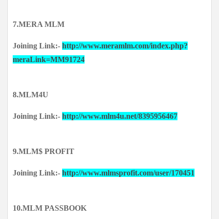
7.MERA MLM
Joining Link:-
http://www.meramlm.com/index.php?
meraLink=MM91724
8.MLM4U
Joining Link:-
http://www.mlm4u.net/8395956467
9.MLM$ PROFIT
Joining Link:-
http://www.mlmsprofit.com/user/170451
10.MLM PASSBOOK