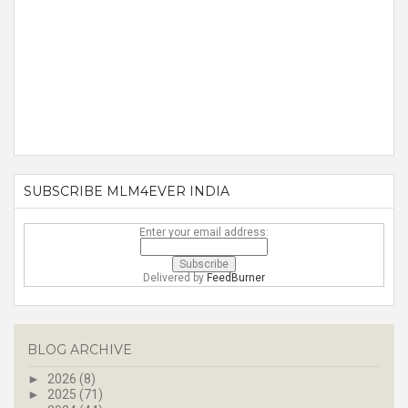
SUBSCRIBE MLM4EVER INDIA
Enter your email address:
Delivered by
FeedBurner
BLOG ARCHIVE
►
2026
(8)
►
2025
(71)