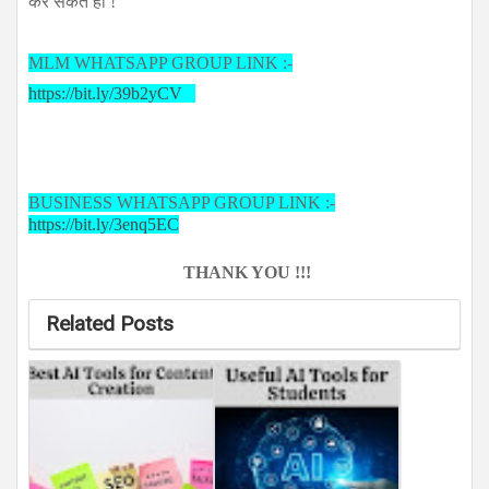
कर सकते हो !
MLM WHATSAPP GROUP LINK :-
https://bit.ly/39b2yCV
BUSINESS WHATSAPP GROUP LINK :-
https://bit.ly/3enq5EC
THANK YOU !!!
Related Posts