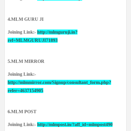
4.MLM GURU JI
Joining Link:-
http://mlmguruji.in?
ref=MLMGURUJI71893
5.MLM MIRROR
Joining Link:-
http://mlmmirror.com/Signup/consultant_form.php?
refer=4637154905
6.MLM POST
Joining Link:-
http://mlmpost.in/?aff_id=mlmpost490